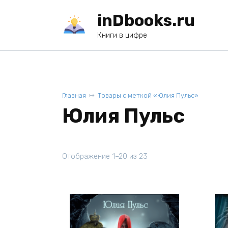
Перейти
inDbooks.ru
к
содержанию
Книги в цифре
Главная
Товары с меткой «Юлия Пульс»
Юлия Пульс
Отображение 1–20 из 23