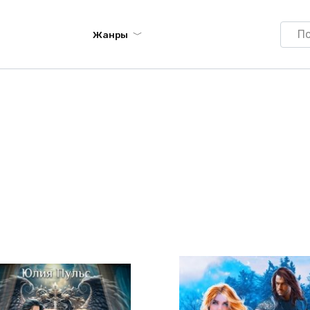
Searc
Жанры
for: