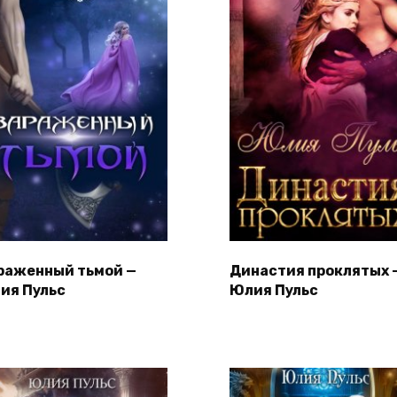
раженный тьмой —
Династия проклятых 
ия Пульс
Юлия Пульс