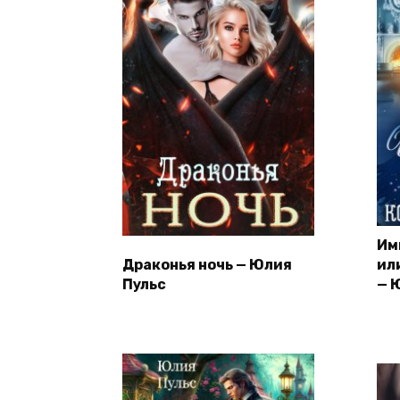
Им
Драконья ночь — Юлия
ил
Пульс
— 