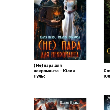
( Не) пара для
некроманта — Юлия
Со
Пульс
Юл