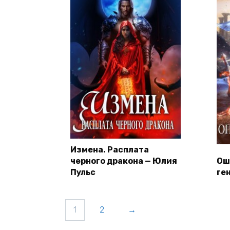
Измена. Расплата
черного дракона — Юлия
Ош
Пульс
ге
1
2
→