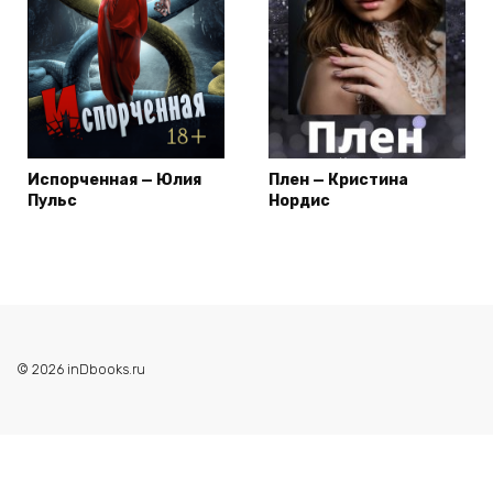
Испорченная — Юлия
Плен — Кристина
Пульс
Нордис
© 2026 inDbooks.ru