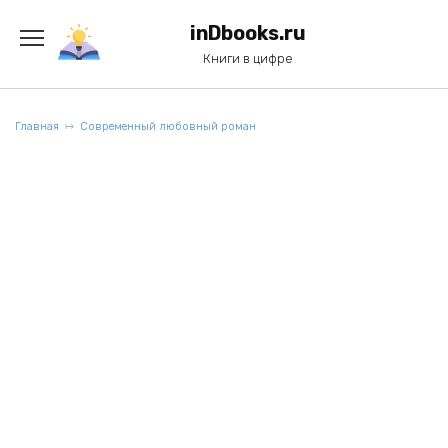
Перейти
к
inDbooks.ru
содержанию
Книги в цифре
Главная
Современный любовный роман