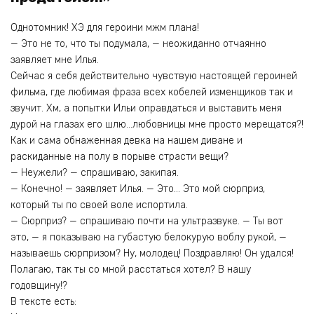
Однотомник! ХЭ для героини мжм плана!
— Это не то, что ты подумала, — неожиданно отчаянно
заявляет мне Илья.
Сейчас я себя действительно чувствую настоящей героиней
фильма, где любимая фраза всех кобелей изменщиков так и
звучит. Хм, а попытки Ильи оправдаться и выставить меня
дурой на глазах его шлю…любовницы мне просто мерещатся?!
Как и сама обнаженная девка на нашем диване и
раскиданные на полу в порыве страсти вещи?
— Неужели? — спрашиваю, закипая.
— Конечно! — заявляет Илья. — Это… Это мой сюрприз,
который ты по своей воле испортила.
— Сюрприз? — спрашиваю почти на ультразвуке. — Ты вот
это, — я показываю на губастую белокурую воблу рукой, —
называешь сюрпризом? Ну, молодец! Поздравляю! Он удался!
Полагаю, так ты со мной расстаться хотел? В нашу
годовщину!?
В тексте есть: