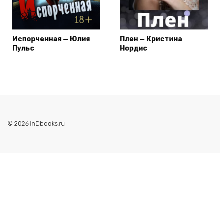
Испорченная — Юлия
Плен — Кристина
Пульс
Нордис
© 2026 inDbooks.ru