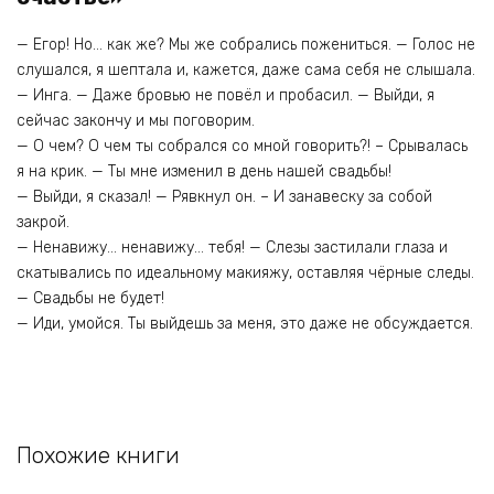
— Егор! Но… как же? Мы же собрались пожениться. — Голос не
слушался, я шептала и, кажется, даже сама себя не слышала.
— Инга. — Даже бровью не повёл и пробасил. — Выйди, я
сейчас закончу и мы поговорим.
— О чем? О чем ты собрался со мной говорить?! – Срывалась
я на крик. — Ты мне изменил в день нашей свадьбы!
— Выйди, я сказал! — Рявкнул он. – И занавеску за собой
закрой.
— Ненавижу… ненавижу… тебя! — Слезы застилали глаза и
скатывались по идеальному макияжу, оставляя чёрные следы.
— Свадьбы не будет!
— Иди, умойся. Ты выйдешь за меня, это даже не обсуждается.
Похожие книги