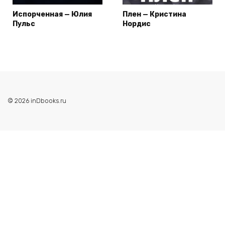
Испорченная — Юлия
Плен — Кристина
Пульс
Нордис
© 2026 inDbooks.ru