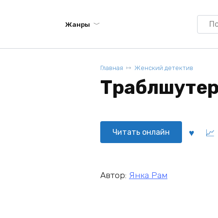
Searc
Жанры
for:
Главная
Женский детектив
Траблшутер 
Читать онлайн
Автор:
Янка Рам