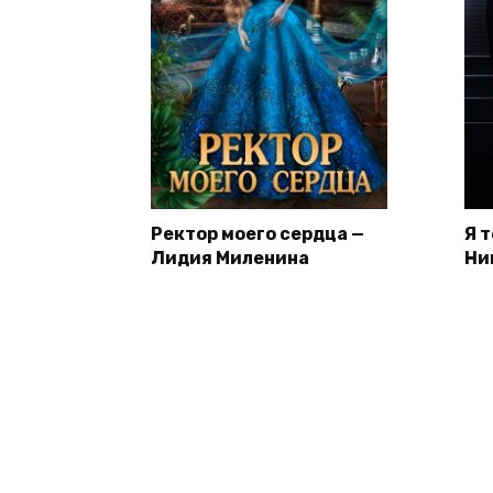
Ректор моего сердца —
Я 
Лидия Миленина
Ни