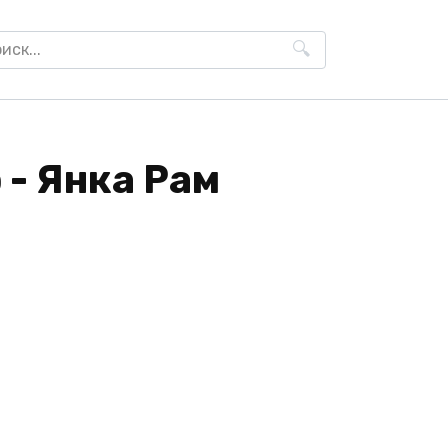
h
- Янка Рам