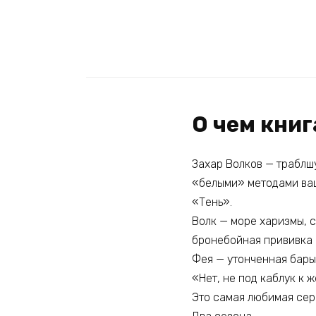
О чем кни
Захар Волков — траблш
«белыми» методами ваш
«Тень».
Волк — море харизмы, с
бронебойная прививка 
Фея — утонченная барыш
«Нет, не под каблук к 
Это самая любимая сери