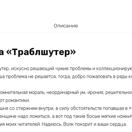
Описание
га «Траблшутер»
утер, искусно решающий чужие проблемы и коллекционирую
а проблема не решается, тогда, добро пожаловать в ряды 
омнительная мораль, неординарный ум, ирония, решительнос
от романтики.
ня со стержнем внутри, в силу обстоятельств попавшая в «
женщине надо ложиться, а вот под такие босые мягкие ножки
я моих читателей. Надеюсь, Волк покорит и ваши сердца.