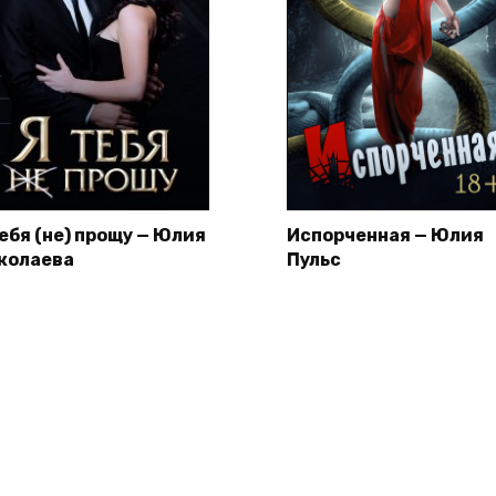
тебя (не) прощу — Юлия
Испорченная — Юлия
колаева
Пульс