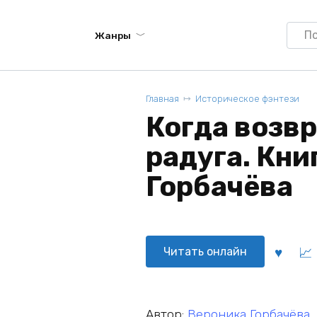
Searc
Жанры
for:
Главная
Историческое фэнтези
Когда возв
радуга. Книг
Горбачёва
Читать онлайн
Автор:
Вероника Горбачёва