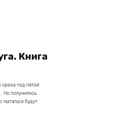
га. Книга
о ореха под пятой
… Но получилось.
о пытаться будут.