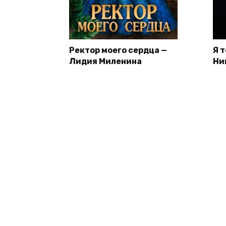
Ректор моего сердца —
Я 
Лидия Миленина
Ни