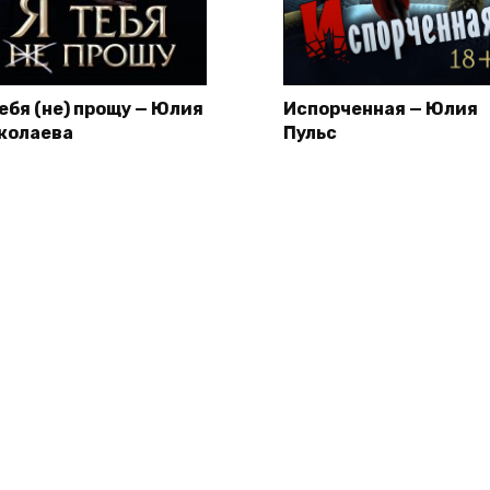
тебя (не) прощу — Юлия
Испорченная — Юлия
колаева
Пульс