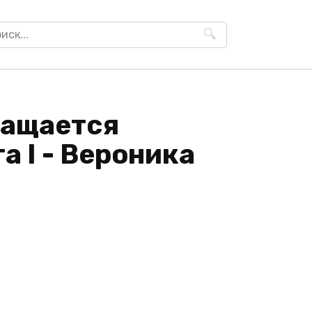
h
ращается
а I - Вероника