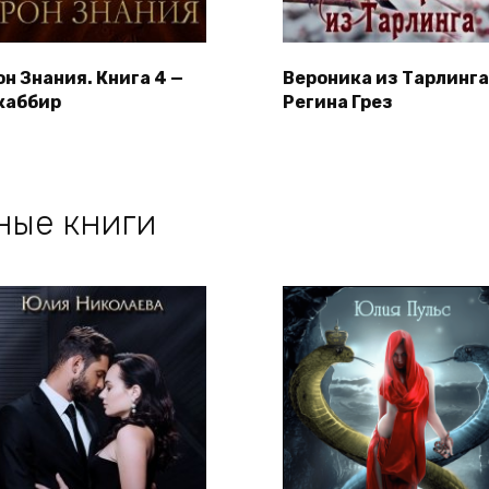
он Знания. Книга 4 —
Вероника из Тарлинга
каббир
Регина Грез
ные книги