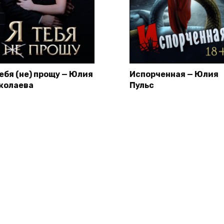
тебя (не) прощу — Юлия
Испорченная — Юлия
колаева
Пульс