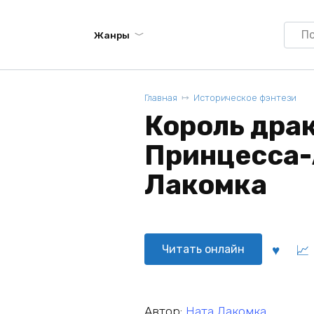
Searc
Жанры
for:
Главная
Историческое фэнтези
Король дра
Принцесса-
Лакомка
Читать онлайн
Автор:
Ната Лакомка