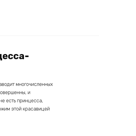
цесса-
заводит многочисленных
совершенны, и
не есть принцесса,
ержим этой красавицей