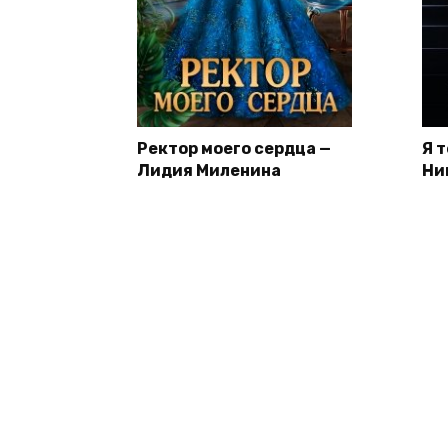
Ректор моего сердца —
Я 
Лидия Миленина
Ни