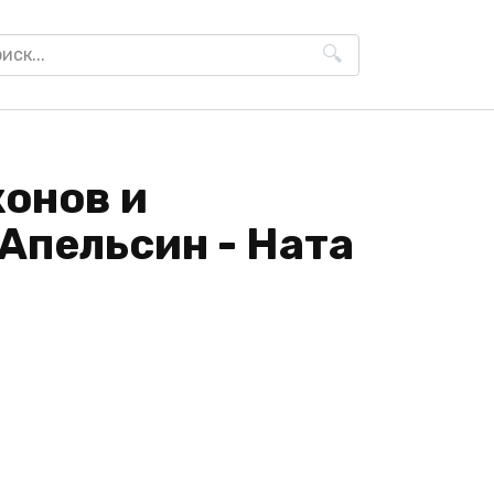
h
конов и
Апельсин - Ната