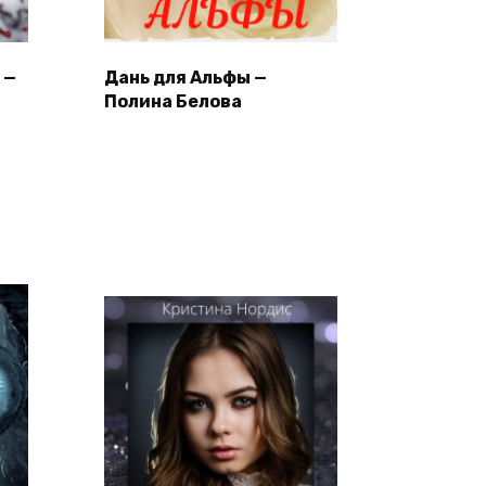
 —
Дань для Альфы —
Полина Белова