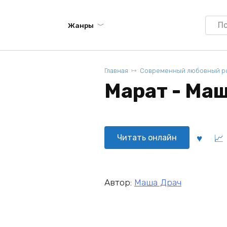
Searc
Жанры
for:
Главная
Современный любовный р
Марат - Ма
Читать онлайн
Автор:
Маша Драч