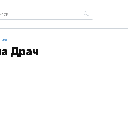
h
оман
ша Драч