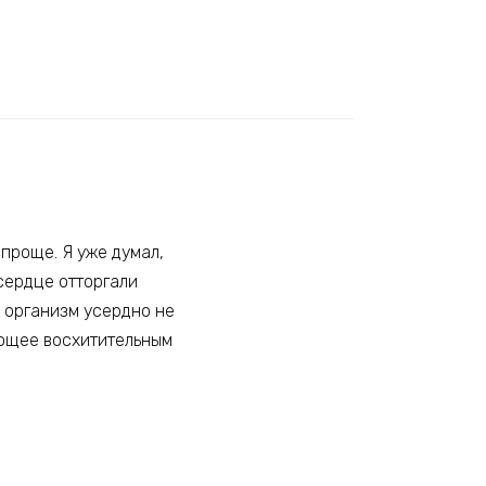
проще. Я уже думал,
сердце отторгали
й организм усердно не
дающее восхитительным