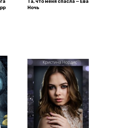
ога
Та, что меня спасла — Ева
ерр
Ночь