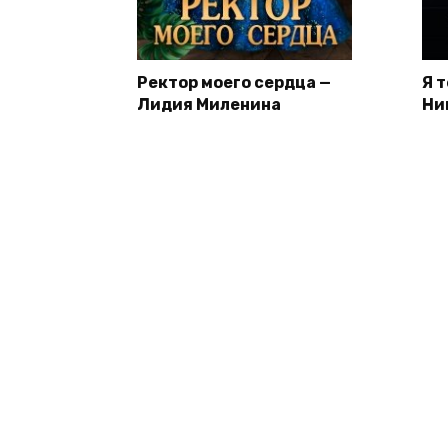
Ректор моего сердца —
Я 
Лидия Миленина
Ни