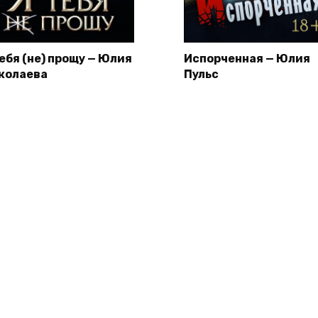
тебя (не) прощу — Юлия
Испорченная — Юлия
колаева
Пульс