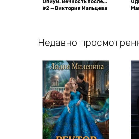
Опиум. Вечность после…
Од
#2 — Виктория Мальцева
Ма
Недавно просмотрен