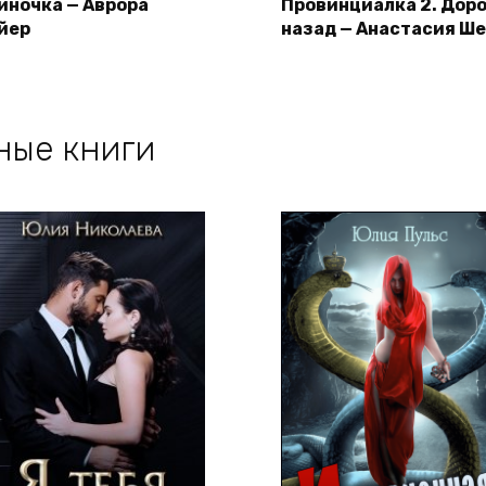
иночка — Аврора
Провинциалка 2. Дор
йер
назад — Анастасия Ш
ные книги