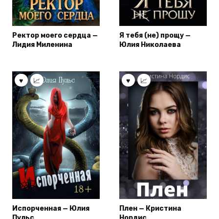
Ректор моего сердца —
Я тебя (не) прощу —
Лидия Миленина
Юлия Николаева
Испорченная — Юлия
Плен — Кристина
Пульс
Нордис