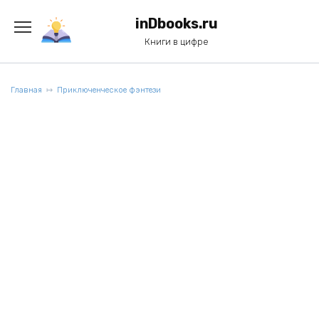
Перейти
к
inDbooks.ru
содержанию
Книги в цифре
Главная
Приключенческое фэнтези