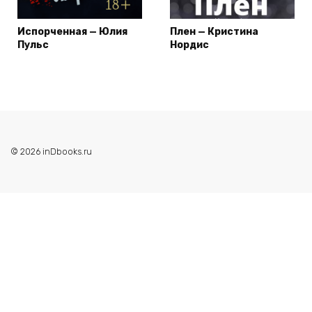
Испорченная — Юлия
Плен — Кристина
Пульс
Нордис
© 2026 inDbooks.ru