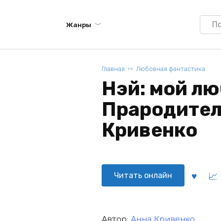
Searc
Жанры
for:
Главная
Любовная фантастика
Нэй: мой л
Прародител
Кривенко
Читать онлайн
Автор:
Анна Кривенко