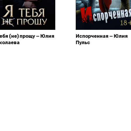
тебя (не) прощу — Юлия
Испорченная — Юлия
колаева
Пульс