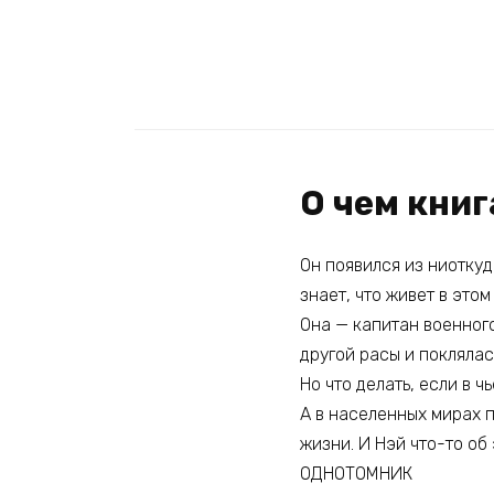
О чем кни
Он появился из ниоткуд
знает, что живет в это
Она — капитан военног
другой расы и поклялас
Но что делать, если в 
А в населенных мирах 
жизни. И Нэй что-то об 
ОДНОТОМНИК