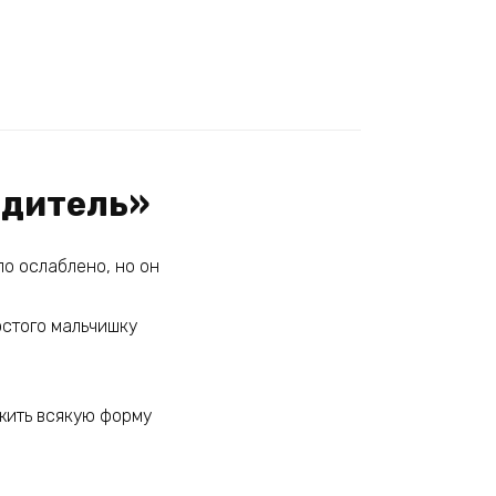
одитель»
ло ослаблено, но он
остого мальчишку
жить всякую форму