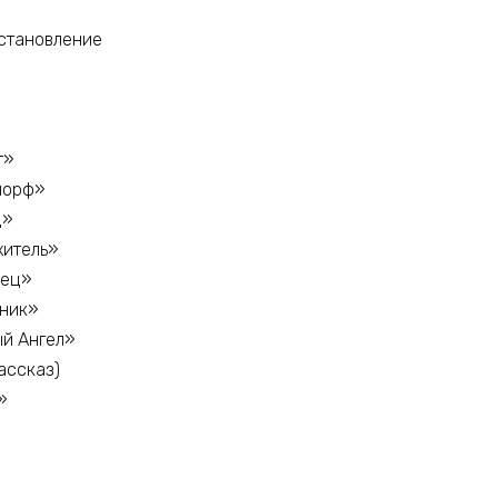
становление
г»
морф»
ц»
житель»
мец»
рник»
ый Ангел»
рассказ)
»