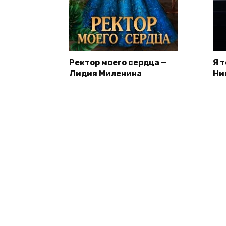
Ректор моего сердца —
Я 
Лидия Миленина
Ни