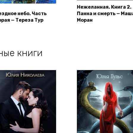
Нежеланная. Книга 2.
ездное небо. Часть
Панна и смерть — Маш
орая — Тереза Тур
Моран
ные книги