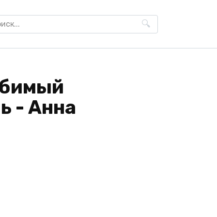
h
юбимый
ь - Анна