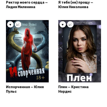
Ректор моего сердца —
Я тебя (не) прощу —
Лидия Миленина
Юлия Николаева
Испорченная — Юлия
Плен — Кристина
Пульс
Нордис