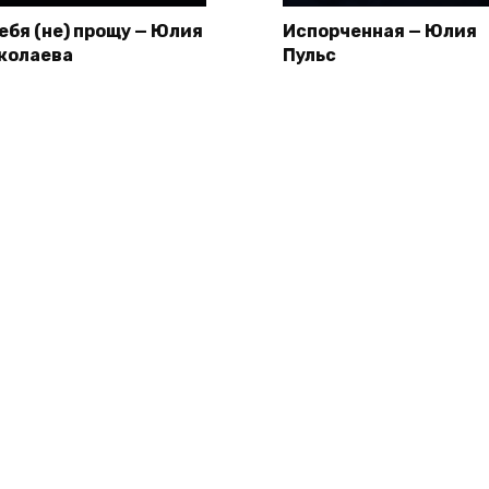
тебя (не) прощу — Юлия
Испорченная — Юлия
колаева
Пульс