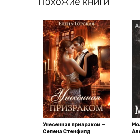
Похожие книги
Унесенная призраком —
Мо
Селена Стенфилд
Ал