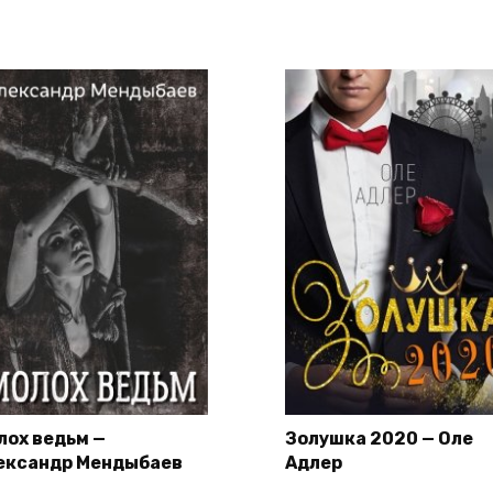
лох ведьм —
Золушка 2020 — Оле
ександр Мендыбаев
Адлер