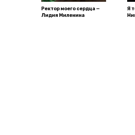
Ректор моего сердца —
Я 
Лидия Миленина
Ни