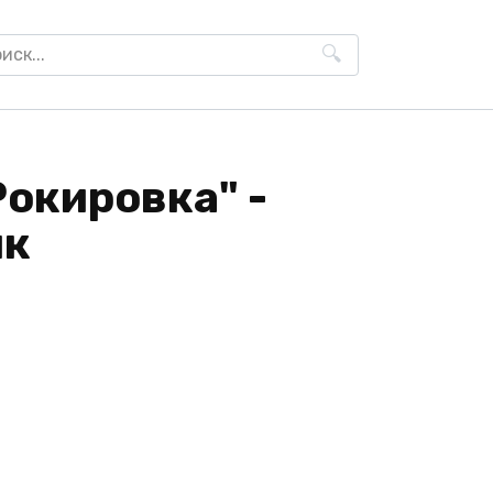
h
Рокировка" -
ик