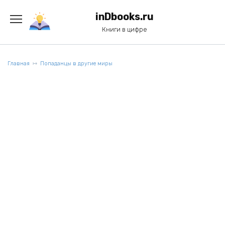
Перейти
к
inDbooks.ru
содержанию
Книги в цифре
Главная
Попаданцы в другие миры