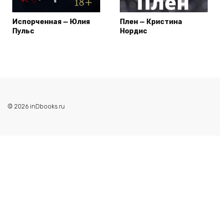
Испорченная — Юлия
Плен — Кристина
Пульс
Нордис
© 2026 inDbooks.ru