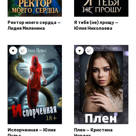
Ректор моего сердца —
Я тебя (не) прощу —
Лидия Миленина
Юлия Николаева
Испорченная — Юлия
Плен — Кристина
Пульс
Нордис