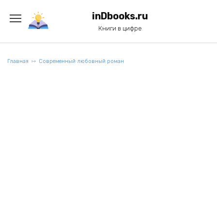
Перейти
к
inDbooks.ru
содержанию
Книги в цифре
Главная
Современный любовный роман