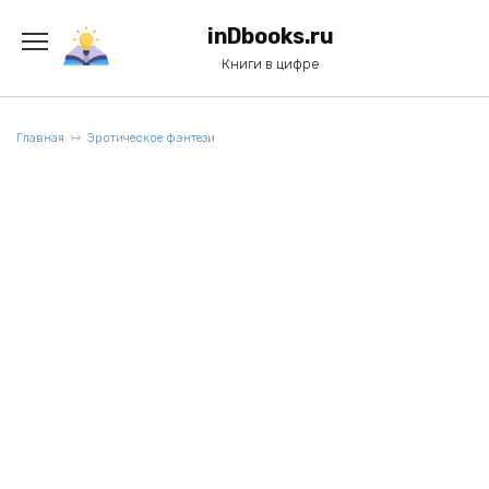
Перейти
к
inDbooks.ru
содержанию
Книги в цифре
Главная
Эротическое фэнтези