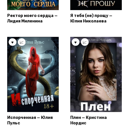
Ректор моего сердца —
Я тебя (не) прощу —
Лидия Миленина
Юлия Николаева
Испорченная — Юлия
Плен — Кристина
Пульс
Нордис