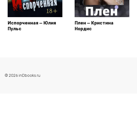
Испорченная — Юлия
Плен — Кристина
Пульс
Нордис
© 2026 inDbooks.ru