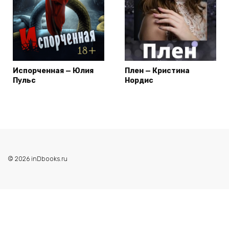
Испорченная — Юлия
Плен — Кристина
Пульс
Нордис
© 2026 inDbooks.ru