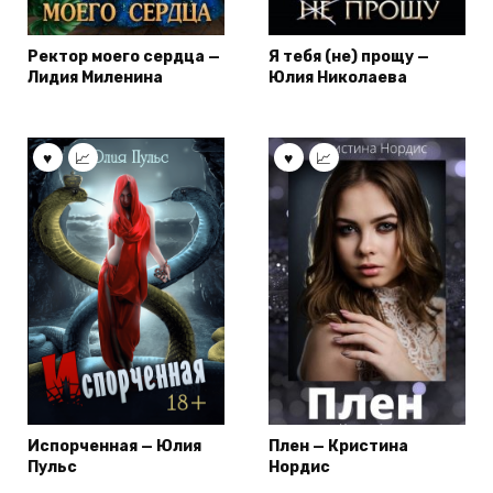
Ректор моего сердца —
Я тебя (не) прощу —
Лидия Миленина
Юлия Николаева
Испорченная — Юлия
Плен — Кристина
Пульс
Нордис