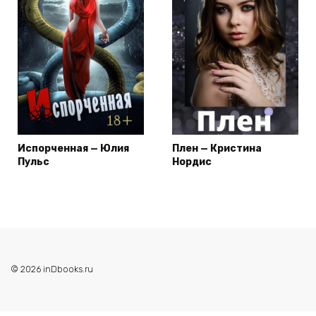
Испорченная — Юлия
Плен — Кристина
Пульс
Нордис
© 2026 inDbooks.ru