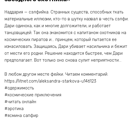
Наддария — сэлфийка. Странных существ, способных ткать
материальные иллюзии, кто-то в шутку назвал в честь сэлфи.
Дари одинока, как и многие долгожители, и работает
танцовщицей. Так она знакомится с капитаном охотников на
космических пиратов и… принцем, который пытается ее
изнасиловать. Защищаясь, Дари убивает насильника и бежит
от мести его родни. Решение находится быстрее, чем Дари
предполагает. Вот только оно снова сулит неприятности…
В любом другом месте фейки. Читаем комментарий.
https://litnet.com/aleksandra-starkova-u146123
#одержимость
#космические приключения
#читать онлайн
#эротика
#ясмина сапфир