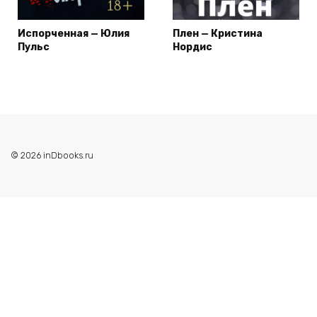
Испорченная — Юлия
Плен — Кристина
Пульс
Нордис
© 2026 inDbooks.ru