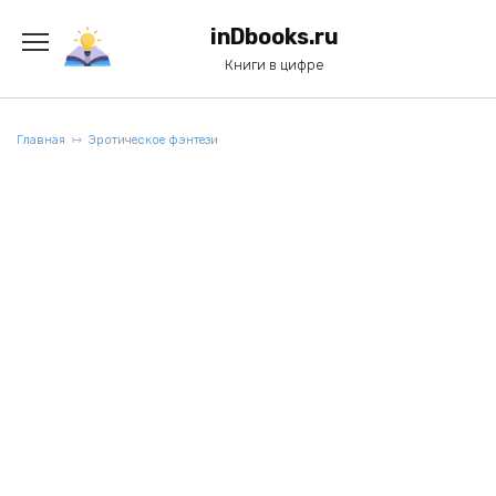
Перейти
к
inDbooks.ru
содержанию
Книги в цифре
Главная
Эротическое фэнтези