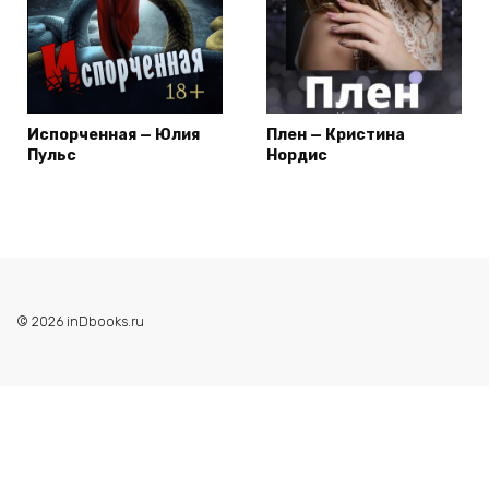
Испорченная — Юлия
Плен — Кристина
Пульс
Нордис
© 2026 inDbooks.ru