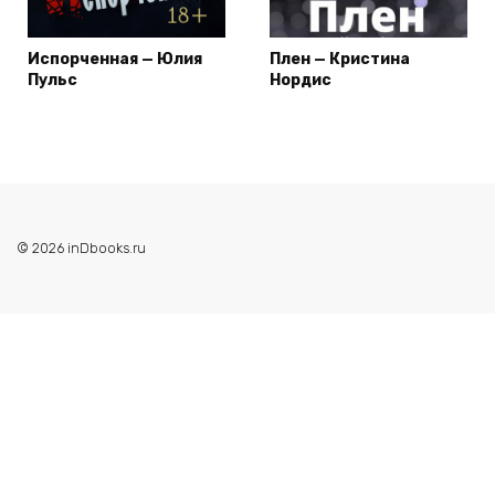
Испорченная — Юлия
Плен — Кристина
Пульс
Нордис
© 2026 inDbooks.ru