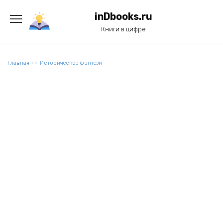
Перейти
к
inDbooks.ru
содержанию
Книги в цифре
Главная
Историческое фэнтези