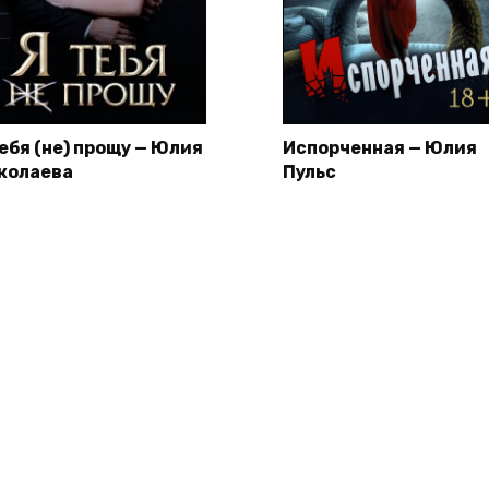
тебя (не) прощу — Юлия
Испорченная — Юлия
колаева
Пульс