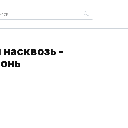
h
 насквозь -
тонь