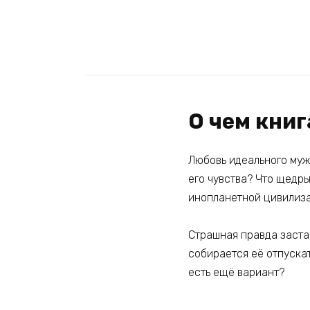
О чем книг
Любовь идеального мужч
его чувства? Что щедры
инопланетной цивилиз
Страшная правда заста
собирается её отпускат
есть ещё вариант?