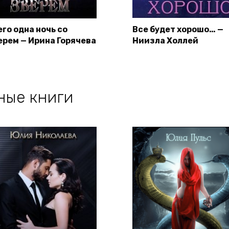
его одна ночь со
Все будет хорошо… —
ерем — Ирина Горячева
Ниизла Холлей
ные книги