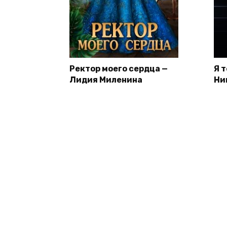
Ректор моего сердца —
Я 
Лидия Миленина
Ни