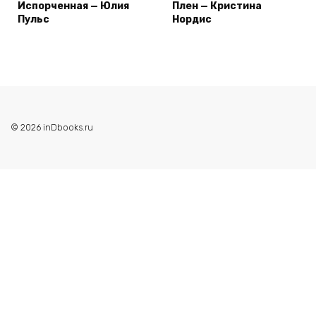
Испорченная — Юлия
Плен — Кристина
Пульс
Нордис
© 2026 inDbooks.ru