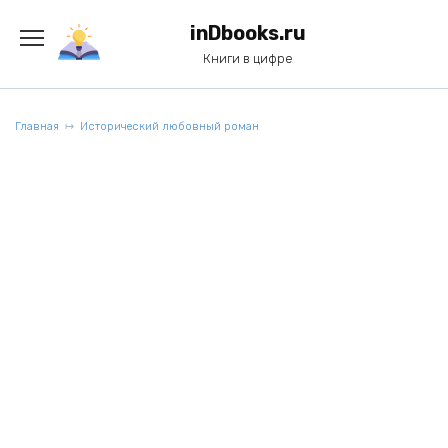
Перейти
к
inDbooks.ru
содержанию
Книги в цифре
Главная
Исторический любовный роман