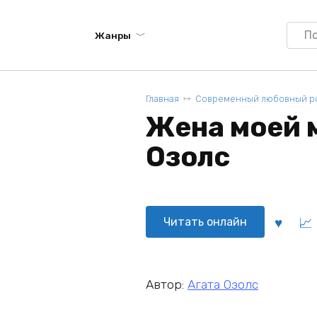
Searc
Жанры
for:
Главная
Современный любовный р
Жена моей м
Озолс
Читать онлайн
Автор:
Агата Озолс