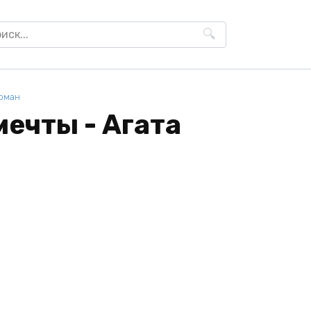
h
оман
ечты - Агата