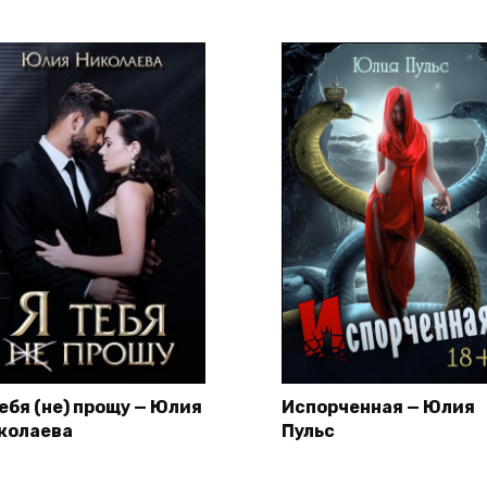
тебя (не) прощу — Юлия
Испорченная — Юлия
колаева
Пульс