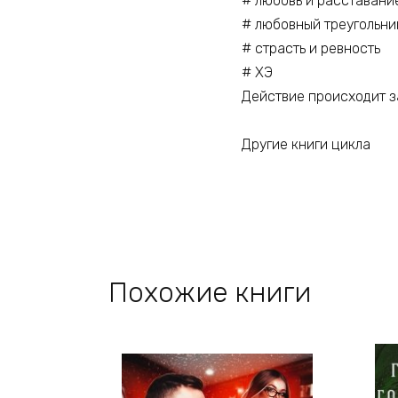
# любовь и расставани
# любовный треугольни
# страсть и ревность
# ХЭ
Действие происходит з
Другие книги цикла
Похожие книги