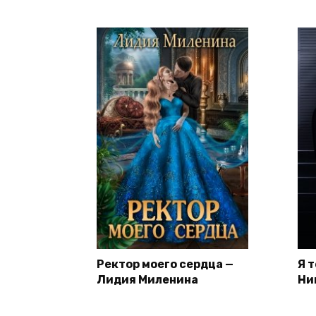
Ректор моего сердца —
Я 
Лидия Миленина
Ни