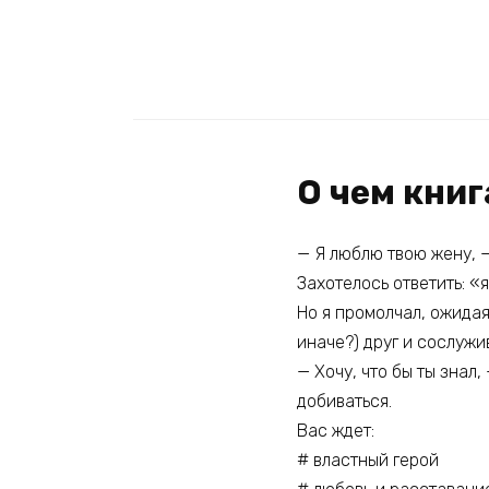
О чем кни
— Я люблю твою жену, —
Захотелось ответить: «я
Но я промолчал, ожидая
иначе?) друг и сослужи
— Хочу, что бы ты знал
добиваться.
Вас ждет:
# властный герой