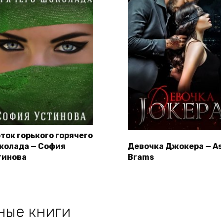
оток горького горячего
колада — София
Девочка Джокера — As
тинова
Brams
ные книги