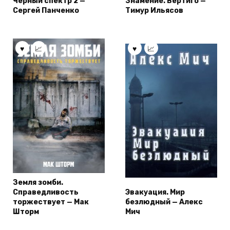
Черный спектр 2 —
Знамение. Вертиго —
Сергей Панченко
Тимур Ильясов
Земля зомби.
Справедливость
Эвакуация. Мир
торжествует — Мак
безлюдный — Алекс
Шторм
Мич