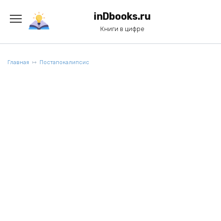
Перейти
к
inDbooks.ru
содержанию
Книги в цифре
Главная
Постапокалипсис