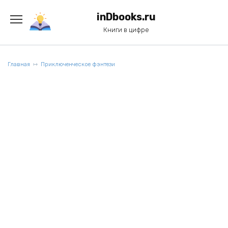
Перейти
к
inDbooks.ru
содержанию
Книги в цифре
Главная
Приключенческое фэнтези