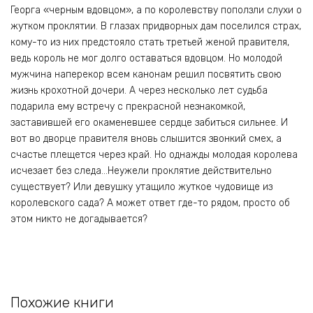
Георга «черным вдовцом», а по королевству поползли слухи о
жутком проклятии. В глазах придворных дам поселился страх,
кому-то из них предстояло стать третьей женой правителя,
ведь король не мог долго оставаться вдовцом. Но молодой
мужчина наперекор всем канонам решил посвятить свою
жизнь крохотной дочери. А через несколько лет судьба
подарила ему встречу с прекрасной незнакомкой,
заставившей его окаменевшее сердце забиться сильнее. И
вот во дворце правителя вновь слышится звонкий смех, а
счастье плещется через край. Но однажды молодая королева
исчезает без следа…Неужели проклятие действительно
существует? Или девушку утащило жуткое чудовище из
королевского сада? А может ответ где-то рядом, просто об
этом никто не догадывается?
Похожие книги