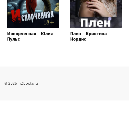
Испорченная — Юлия
Плен — Кристина
Пульс
Нордис
© 2026 inDbooks.ru