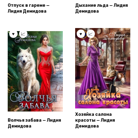
Отпуск в гареме —
Дыхание льда — Лидия
Лидия Демидова
Демидова
Хозяйка салона
Волчья забава — Лидия
красоты — Лидия
Демидова
Демидова