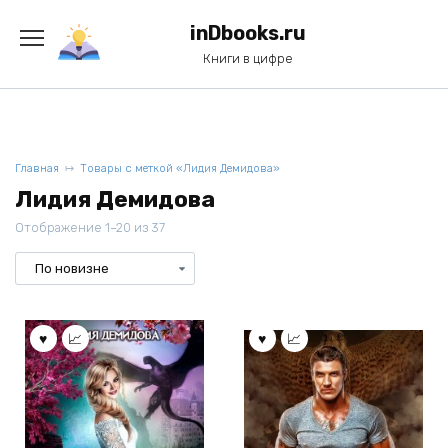
Перейти
к
inDbooks.ru
содержанию
Книги в цифре
Главная
Товары с меткой «Лидия Демидова»
Лидия Демидова
Отображение 1–20 из 37