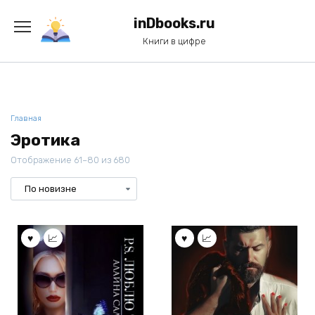
Перейти
к
inDbooks.ru
содержанию
Книги в цифре
Главная
Эротика
Отображение 61–80 из 680