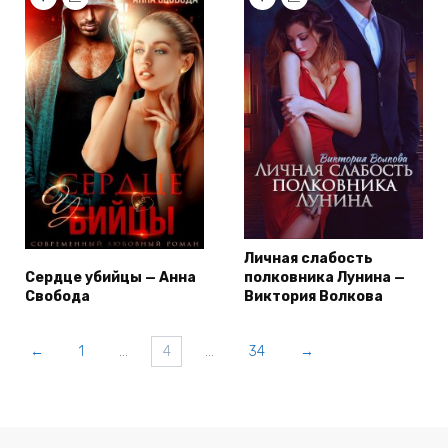
Личная слабость
Сердце убийцы — Анна
полковника Лунина —
Свобода
Виктория Волкова
←
1
…
4
…
34
→