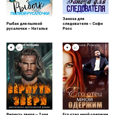
Заноза для
Рыбак для пылкой
следователя — Софи
русалочки — Наталья
Росс
Вернуть зверя — Таня
Его отец мной одержим