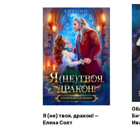
Об
Я (не) твоя, дракон! —
Би
Елена Солт
Ив