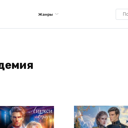
Searc
Жанры
for:
адемия