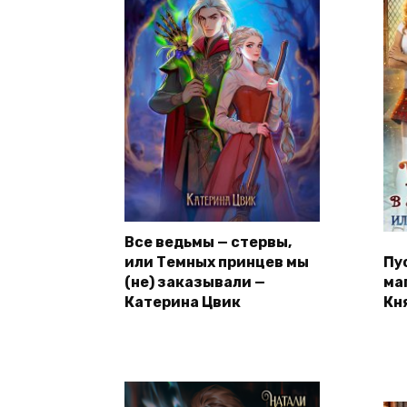
Все ведьмы — стервы,
или Темных принцев мы
Пу
(не) заказывали —
ма
Катерина Цвик
Кн