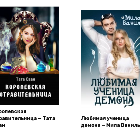
ролевская
равительница — Тата
Любимая ученица
ан
демона — Мила Ваниль