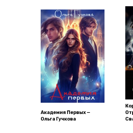
Ко
Академия Первых —
От
Ольга Гучкова
Св