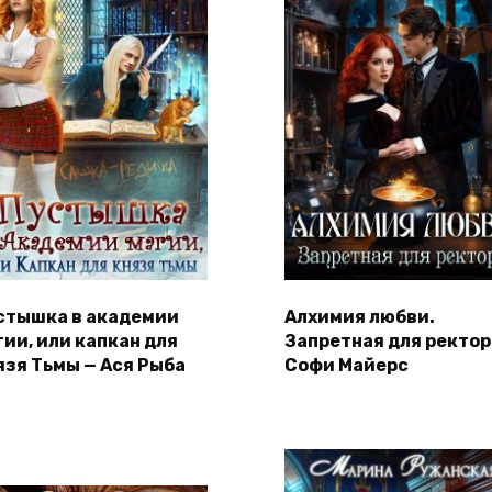
стышка в академии
Алхимия любви.
гии, или капкан для
Запретная для ректор
язя Тьмы — Ася Рыба
Софи Майерс