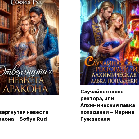
Случайная жена
ректора, или
Алхимическая лавка
вергнутая невеста
попаданки — Марина
акона — Sofiya Rud
Ружанская