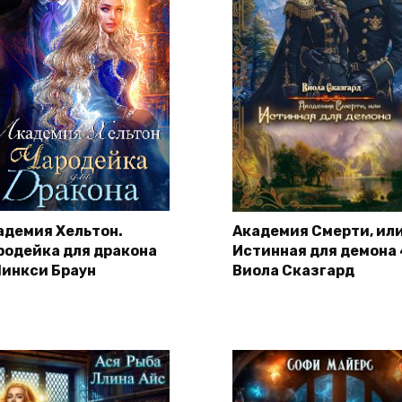
адемия Хельтон.
Академия Смерти, ил
родейка для дракона
Истинная для демона 
Линкси Браун
Виола Сказгард