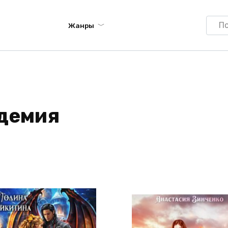
Searc
Жанры
for:
адемия