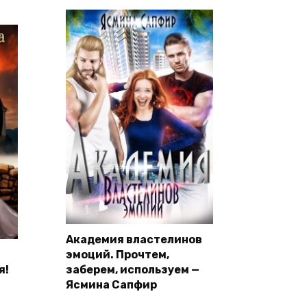
Академия властелинов
эмоций. Прочтем,
я!
заберем, используем —
Ясмина Сапфир