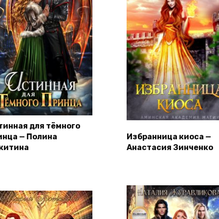
тинная для тёмного
инца — Полина
Избранница киоса —
китина
Анастасия Зинченко