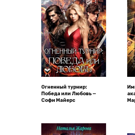
Огненный турнир:
Им
Победа или Любовь —
ак
Софи Майерс
Ма