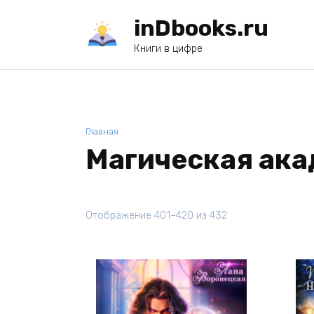
Перейти
inDbooks.ru
к
содержанию
Книги в цифре
Главная
Магическая ак
Отображение 401–420 из 432