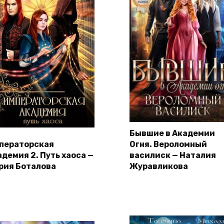
Бывшие в Академии
ператорская
Огня. Вероломный
адемия 2. Путь хаоса —
василиск — Наталия
рия Боталова
Журавликова