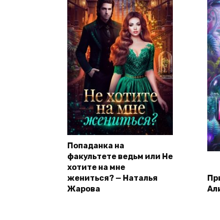
Попаданка на
факультете ведьм или Не
хотите на мне
жениться? — Наталья
Пр
Жарова
Ал