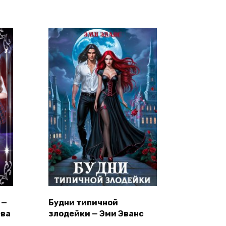
 —
Будни типичной
ева
злодейки — Эми Эванс