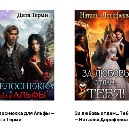
лоснежка для Альфы —
За любовь отдам…Теб
та Терми
— Наталья Дорофеева