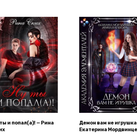
ты и попал(а)! — Рина
Демон вам не игрушка
их
Екатерина Мордвинц