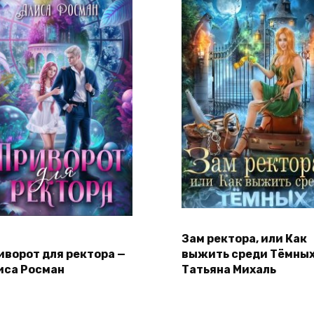
Зам ректора, или Как
иворот для ректора —
выжить среди Тёмных
иса Росман
Татьяна Михаль