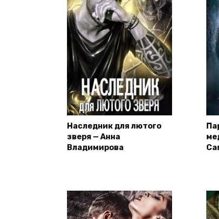
Наследник для лютого
Па
зверя — Анна
ме
Владимирова
Са