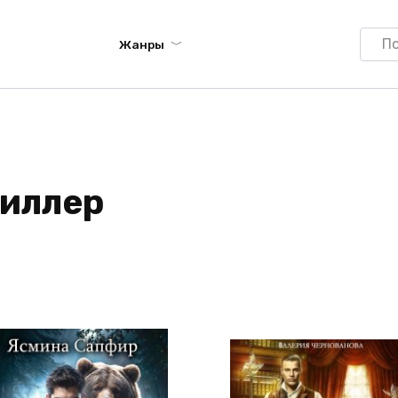
Searc
Жанры
for:
риллер