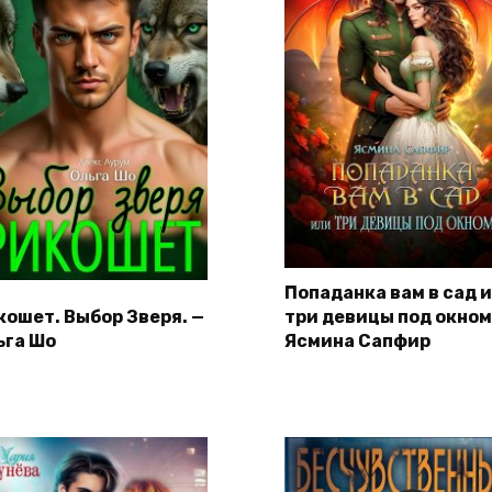
Попаданка вам в сад 
кошет. Выбор Зверя. —
три девицы под окном
ьга Шо
Ясмина Сапфир