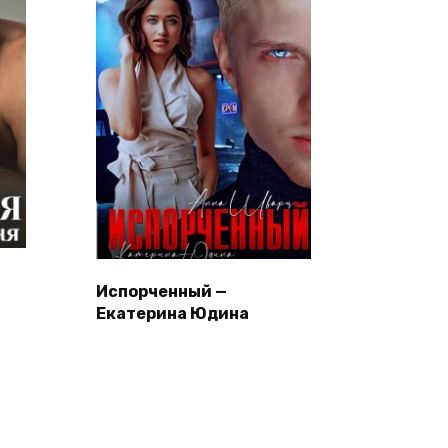
Испорченный —
Екатерина Юдина