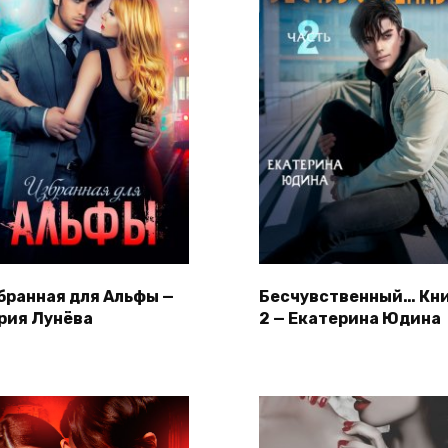
бранная для Альфы —
Бесчувственный… Кн
рия Лунёва
2 — Екатерина Юдина