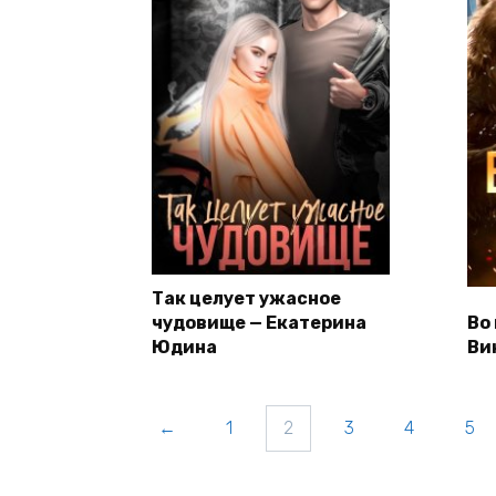
Так целует ужасное
чудовище — Екатерина
Во
Юдина
Ви
←
1
2
3
4
5