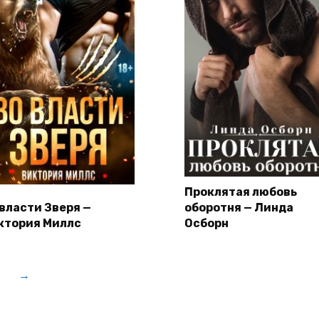
Проклятая любовь
 власти Зверя —
оборотня — Линда
ктория Миллс
Осборн
→