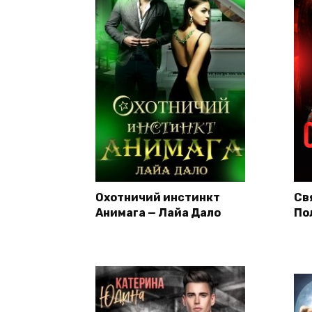
Охотничий инстинкт
Св
Анимага — Лайа Дало
По