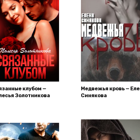
язанные клубом —
Медвежья кровь — Ел
лесья Золотникова
Синякова