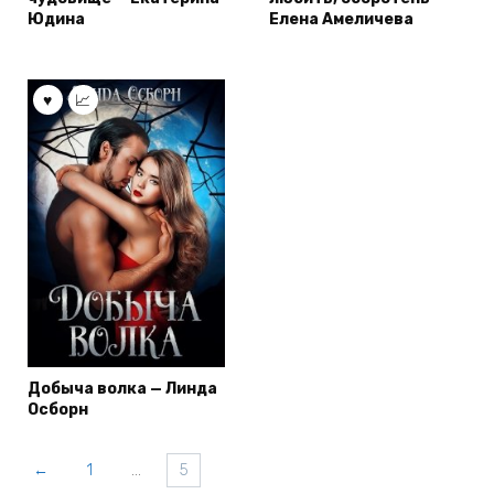
Юдина
Елена Амеличева
Добыча волка — Линда
Осборн
←
1
…
5