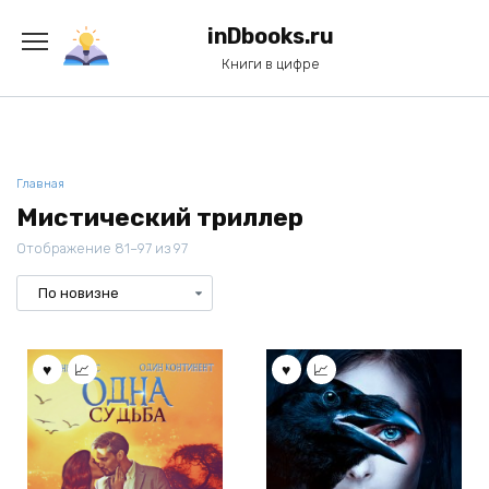
Перейти
к
inDbooks.ru
содержанию
Книги в цифре
Главная
Мистический триллер
Отображение 81–97 из 97