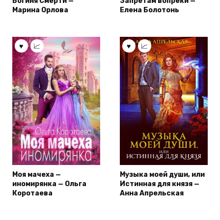
Богиня Смерти —
Запретам вопреки —
Марина Орлова
Елена Болотонь
Моя мачеха —
Музыка моей души, или
иномирянка — Ольга
Истинная для князя —
Коротаева
Анна Апрельская