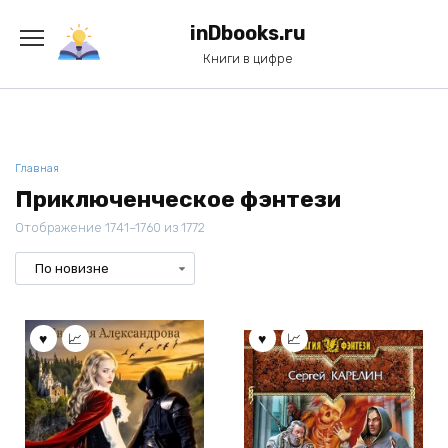
Перейти
к
inDbooks.ru
содержанию
Книги в цифре
Главная
Приключенческое фэнтези
Отображение 1741–1760 из 1772