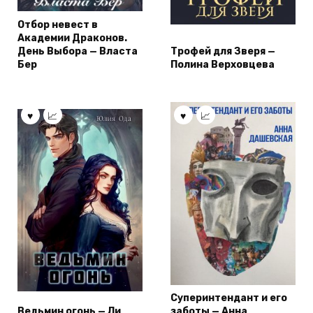
Отбор невест в
Академии Драконов.
День Выбора — Власта
Трофей для Зверя —
Бер
Полина Верховцева
Суперинтендант и его
Ведьмин огонь — Ли
заботы — Анна