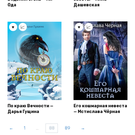
Ода
Дашевская
По краю Вечности —
Его кошмарная невеста
Дарья Гущина
— Мстислава Чёрная
←
1
…
88
89
→