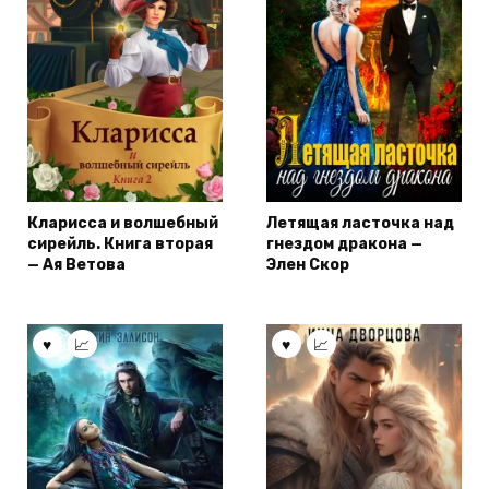
Кларисса и волшебный
Летящая ласточка над
сирейль. Книга вторая
гнездом дракона —
— Ая Ветова
Элен Скор