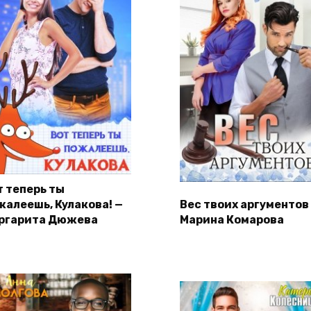
т теперь ты
жалеешь, Кулакова! —
Вес твоих аргументов
ргарита Дюжева
Марина Комарова