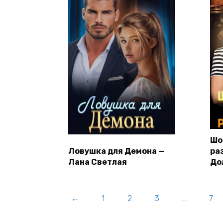
Шо
Ловушка для Демона —
ра
Лана Светлая
До
←
1
2
3
…
7