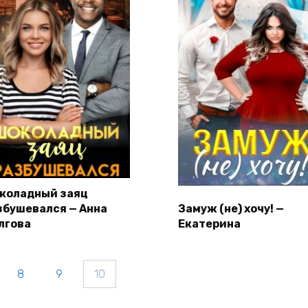
коладный заяц
збушевался — Анна
Замуж (не) хочу! —
лгова
Екатерина
8
9
10