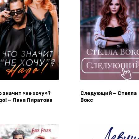
о значит «не хочу»?
Следующий — Стелла
до! — Лана Пиратова
Вокс