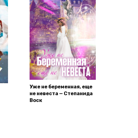
Уже не беременная, еще
не невеста — Степанида
Воск