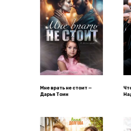
Мне врать не стоит —
Чт
Дарья Тоин
На