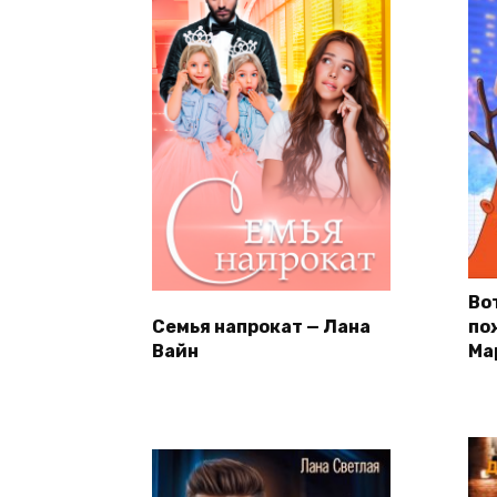
Во
Семья напрокат — Лана
по
Вайн
Ма