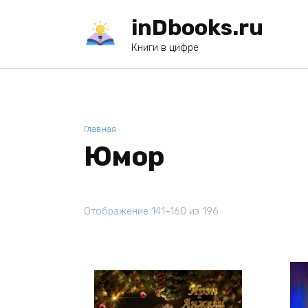
Перейти
inDbooks.ru
к
содержанию
Книги в цифре
Главная
Юмор
Отображение 141–160 из 196