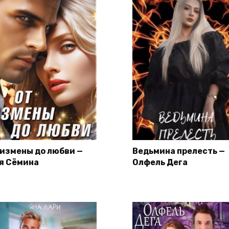
 измены до любви —
Ведьмина прелесть —
я Сёмина
Олфель Дега