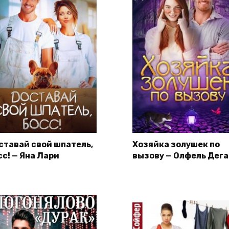
ставай свой шпатель,
Хозяйка золушек по
сс! — Яна Лари
вызову — Олфель Дега