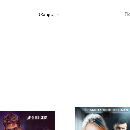
Searc
Жанры
for: