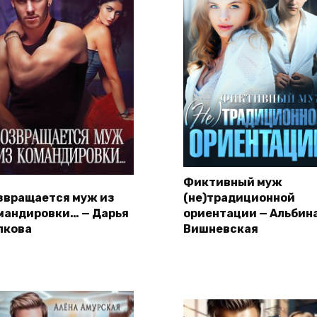
Фиктивный муж
звращается муж из
(не)традиционной
мандировки… — Дарья
ориентации — Альбин
лкова
Вишневская