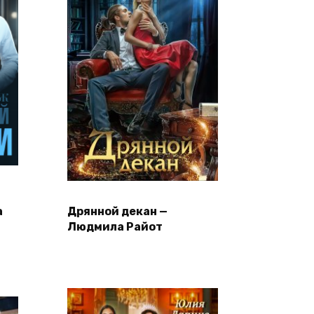
а
Дрянной декан —
Людмила Райот