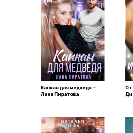
Капкан для медведя —
От
Лана Пиратова
Ди