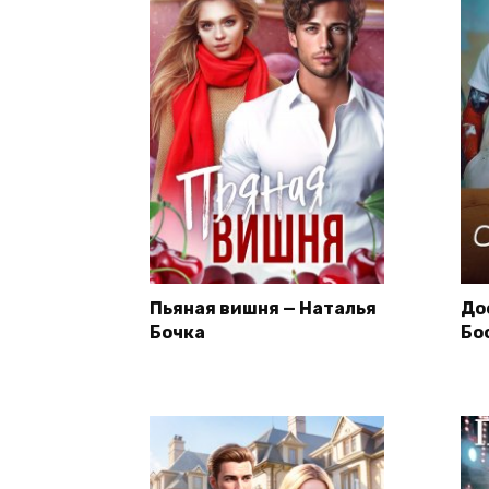
Пьяная вишня — Наталья
До
Бочка
Бо