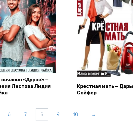
гонялово «Дурак» —
ения Лестова Лидия
Крестная мать — Дарь
йка
Сойфер
6
7
8
9
10
→