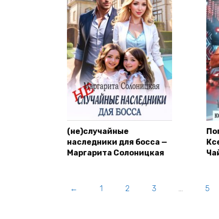
(не)случайные
По
наследники для босса —
Кс
Маргарита Солоницкая
Ча
←
1
2
3
…
5