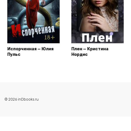
Испорченная — Юлия
Плен — Кристина
Пульс
Нордис
© 2026 inDbooks.ru