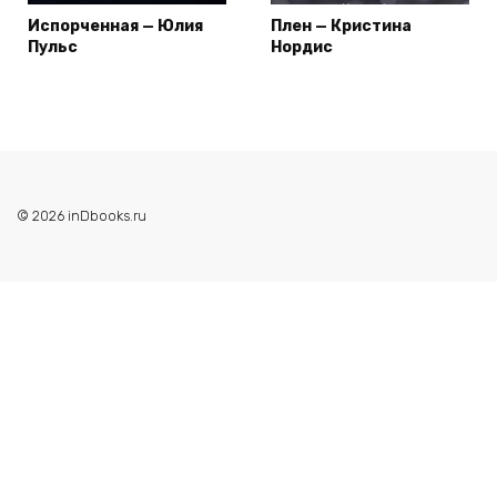
Испорченная — Юлия
Плен — Кристина
Пульс
Нордис
© 2026 inDbooks.ru